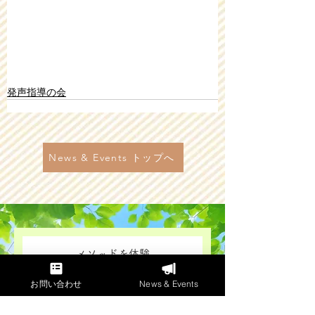
発声指導の会
News & Events トップへ
メソッドを体験
​「発声指導の会」
お問い合わせ
News & Events
奇数月開催