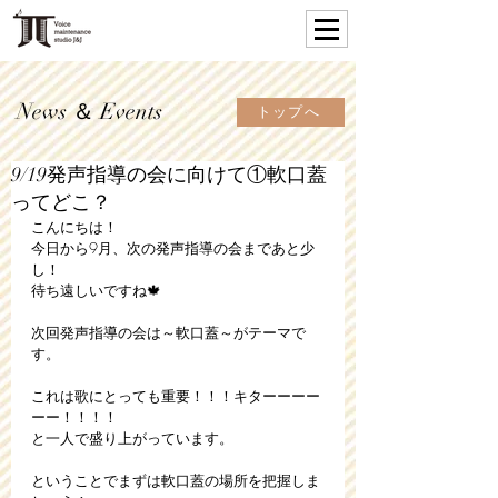
News ＆ Events
トップへ
9/19発声指導の会に向けて①軟口蓋
ってどこ？
こんにちは！
今日から9月、次の発声指導の会まであと少
し！
待ち遠しいですね🍁
次回発声指導の会は～軟口蓋～がテーマで
す。
これは歌にとっても重要！！！キターーーー
ーー！！！！
と一人で盛り上がっています。
ということでまずは軟口蓋の場所を把握しま