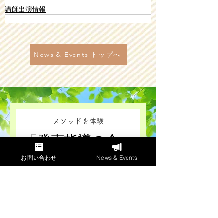
講師出演情報
News & Events トップへ
メソッドを体験
​「発声指導の会」
お問い合わせ
News & Events
奇数月開催