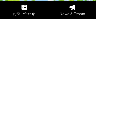
お問い合わせ
News & Events
ヴォイスメンテナンススタジオ J＆J
HOME
スタジオアクセス
私たちについて
受講生の声
講師プロフィール
リンク
レッスン・料金
ニュース＆イベント
体験：発声指導の会
お問い合わせ