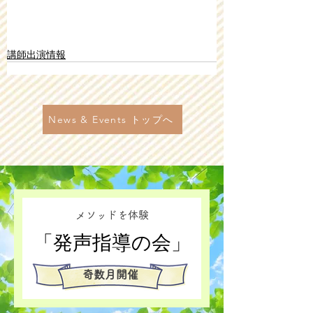
講師出演情報
News & Events トップへ
メソッドを体験
​「発声指導の会」
奇数月開催