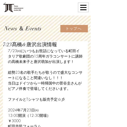
News ＆ Events
トップへ
7/23髙橋&唐沢出演情報
7/23㈫にいつもお世話になっている町田イ
タリア歌劇団の15周年ガラコンサートに講師
の髙橋未来子と唐沢萌加が出演します！
総勢23名の歌手たちが歌うので盛大なコンサ
ートになること間違いなし！！！
当日はドイツから一時帰国中の菅谷圭さんが
ピアノ伴奏で登場してくださいます。
ファイルとTシャツも販売予定☆彡
2024年7月23日㈫
13:00開演（12:30開場）
￥3000
町田市民フォーラム