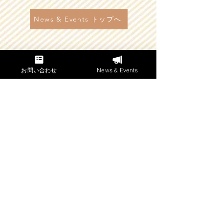
News & Events トップへ
お問い合わせ
News & Events
メソッドを体験
​「発声指導の会」
奇数月開催