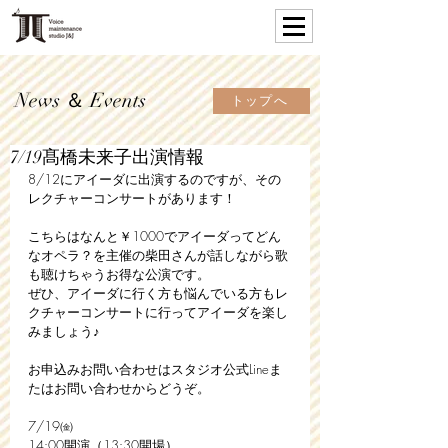
News ＆ Events
トップへ
7/19髙橋未来子出演情報
8/12にアイーダに出演するのですが、その
レクチャーコンサートがあります！
こちらはなんと￥1000でアイーダってどん
なオペラ？を主催の柴田さんが話しながら歌
も聴けちゃうお得な公演です。
ぜひ、アイーダに行く方も悩んでいる方もレ
クチャーコンサートに行ってアイーダを楽し
みましょう♪
お申込みお問い合わせはスタジオ公式Lineま
たはお問い合わせからどうぞ。
7/19㈮
14:00開演（13:30開場）