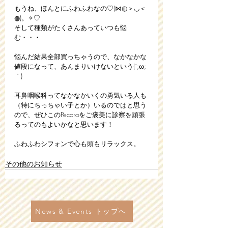
もうね、ほんとにふわふわなの♡(⋈◍＞◡＜
◍)。✧♡
そして種類がたくさんあっていつも悩
む・・・
悩んだ結果全部買っちゃうので、なかなかな
値段になって、あんまりいけないという(´;ω;
｀)
耳鼻咽喉科ってなかなかいくの勇気いる人も
（特にちっちゃい子とか）いるのではと思う
ので、ぜひこのPecoraをご褒美に診察を頑張
るってのもよいかなと思います！
ふわふわシフォンで心も頭もリラックス。
その他のお知らせ
News & Events トップへ