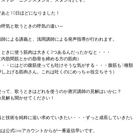
ストレーニングスタジオ、スタジオJJです。
あと10日ほどになりました！
の呼気と歌うときの呼気の違い～
講師による講義と、浅岡講師による発声指導が行われます。
くときに使う筋肉は大きく3つあるんだったかなと・・・
（内肋間筋とかの肋骨を締める方の筋肉）
・・・にはどの腹筋使っても吐けそうな気がする・・・腹筋も1種類
押し上げる筋肉さん。これは吐くのにめっちゃ役立ちそう）
使って、歌うときはどれを使うのか唐沢講師の見解はいかに？
の見解も聞かせてください！
識と技術を純粋に追い求めていきたい・・・ずっと成長していきた
は公式Lineアカウントからが一番返信早いです。