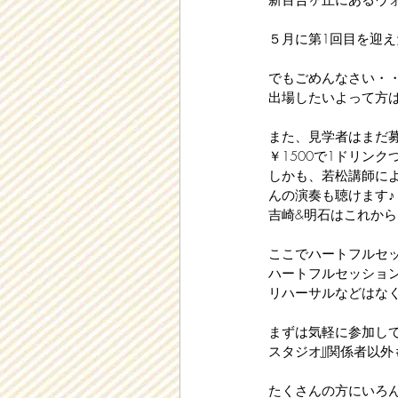
新百合ヶ丘にあるヴォ
５月に第1回目を迎え
でもごめんなさい・
出場したいよって方
また、見学者はまだ
￥1500で1ドリンク
しかも、若松講師によ
んの演奏も聴けます♪
吉崎&明石はこれから
ここでハートフルセ
ハートフルセッショ
リハーサルなどはな
まずは気軽に参加し
スタジオJJ関係者以
たくさんの方にいろ