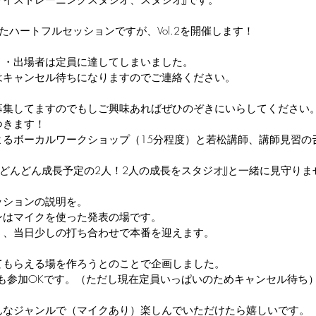
イストレーニングスタジオ、スタジオJJです。
たハートフルセッションですが、Vol.2を開催します！
・・出場者は定員に達してしまいました。
はキャンセル待ちになりますのでご連絡ください。
募集してますのでもしご興味あればぜひのぞきにいらしてください
つきます！
るボーカルワークショップ（15分程度）と若松講師、講師見習の
どんどん成長予定の2人！2人の成長をスタジオJJと一緒に見守りま
ッションの説明を。
ンはマイクを使った発表の場です。
く、当日少しの打ち合わせで本番を迎えます。
てもらえる場を作ろうとのことで企画しました。
外も参加OKです。（ただし現在定員いっぱいのためキャンセル待ち
んなジャンルで（マイクあり）楽しんでいただけたら嬉しいです。