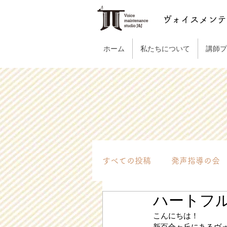
ヴォイスメンテ
ホーム
私たちについて
講師プ
すべての投稿
発声指導の会
ハートフルセ
ハートフルセッション
こんにちは！