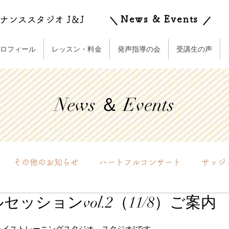
News & Events
ナンススタジオ J＆J
ロフィール
レッスン・料金
発声指導の会
受講生の声
News ＆ Events
その他のお知らせ
ハートフルコンサート
サッジ
ッションvol.2（11/8）ご案内
実践会