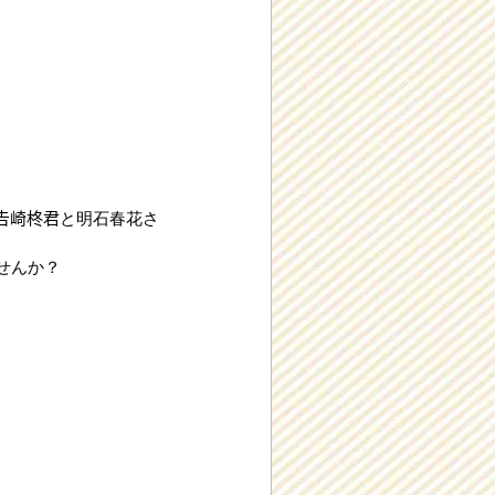
。
崎柊君と明石春花さ
せんか？
）