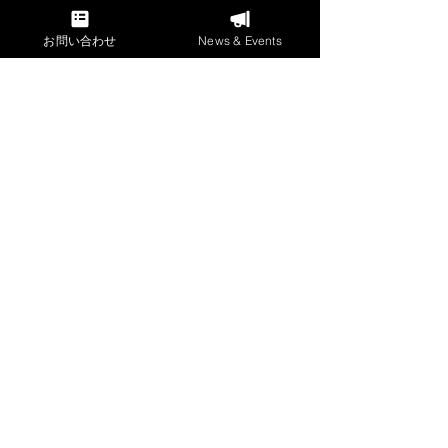
メソッドを体験
お問い合わせ
News & Events
​「発声指導の会」
奇数月開催
ヴォイスメンテナンススタジオ J＆J
HOME
スタジオアクセス
私たちについて
受講生の声